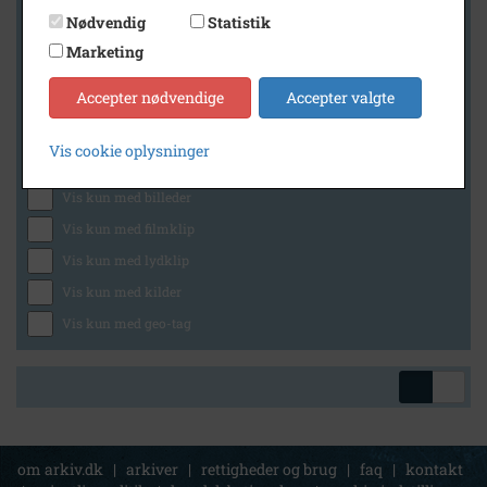
Nødvendig
Statistik
Marketing
Geografi
Accepter nødvendige
Accepter valgte
Vis cookie oplysninger
Generelt
Vis kun med billeder
Vis kun med filmklip
Vis kun med lydklip
Vis kun med kilder
Vis kun med geo-tag
om arkiv.dk
|
arkiver
|
rettigheder og brug
|
faq
|
kontakt