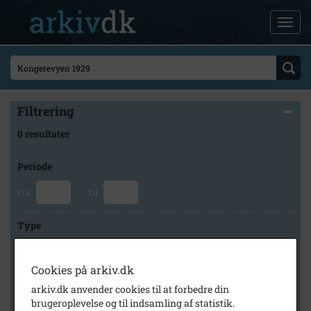
Filtrering
0 resultater
Periode
Fra
Til
Type
Cookies på arkiv.dk
Arkiv
arkiv.dk anvender cookies til at forbedre din
brugeroplevelse og til indsamling af statistik.
×
Slagelse Stads- og Lokalarkiv