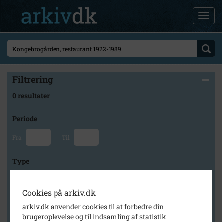
Filtrering
0 resultater
Periode
Fra
Til
Type
Cookies på arkiv.dk
Arkiv
arkiv.dk anvender cookies til at forbedre din
brugeroplevelse og til indsamling af statistik.
×
Middelfart Byarkiv