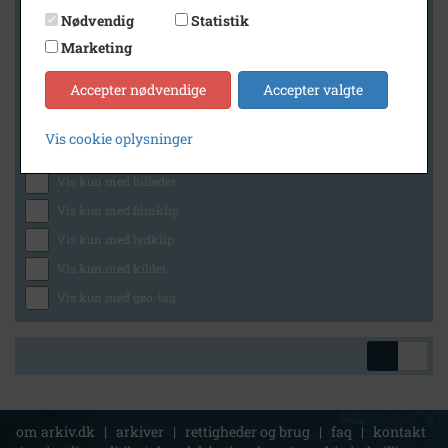
Nødvendig
Statistik
Marketing
Geografi
Accepter nødvendige
Accepter valgte
Vis cookie oplysninger
Generelt
Vis kun med billeder
Vis kun med filmklip
Vis kun med lydklip
Vis kun med kilder
Vis kun med geo-tag
om arkiv.dk
|
arkiver
|
rettigheder og brug
|
faq
|
kontakt