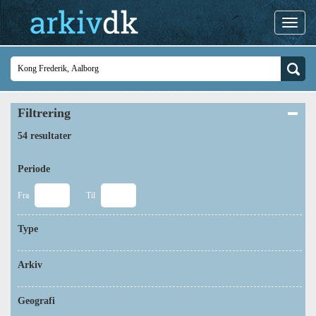
Filtrering
54 resultater
Periode
Fra
Til
Type
Arkiv
Geografi