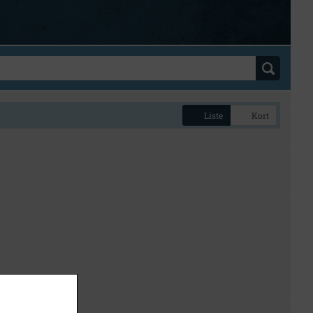
Liste
Kort