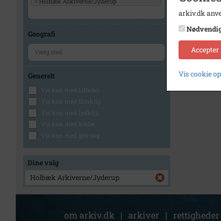
×
Holbæk Arkiverne/Jyderup
arkiv.dk anve
Nødvendi
Geografi
Accepter
Vis cookie o
Generelt
Vis kun med billeder
Vis kun med filmklip
Vis kun med lydklip
Vis kun med kilder
Vis kun med geo-tag
Dine valg
Holbæk Arkiverne/Jyderup
om arkiv.dk
|
arkiver
|
rettigheder