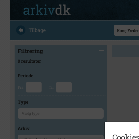
Tilbage
Filtrering
0 resultater
Periode
Fra
Til
Type
Arkiv
Cookies