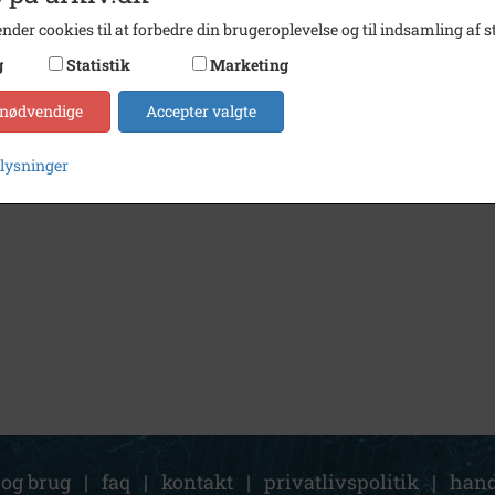
nder cookies til at forbedre din brugeroplevelse og til indsamling af st
g
Statistik
Marketing
 nødvendige
Accepter valgte
plysninger
 og brug
|
faq
|
kontakt
|
privatlivspolitik
|
hand