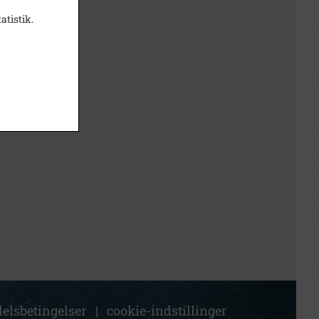
atistik.
elsbetingelser
|
cookie-indstillinger