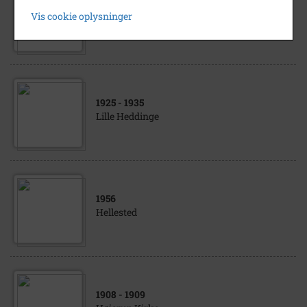
1960
- 1962
Vis cookie oplysninger
Store Heddinge Kirke
1925
- 1935
Lille Heddinge
1956
Hellested
1908
- 1909