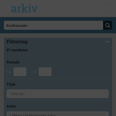
Filtrering
57 resultater
Periode
Fra
Til
Type
Arkiv
×
Stevns Lokalhistoriske Arkiv