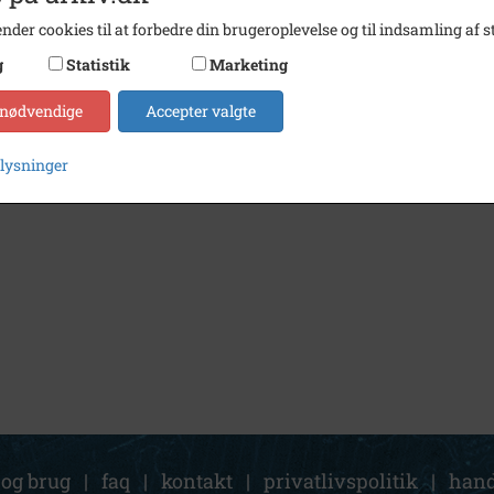
nder cookies til at forbedre din brugeroplevelse og til indsamling af st
g
Statistik
Marketing
 nødvendige
Accepter valgte
plysninger
 og brug
|
faq
|
kontakt
|
privatlivspolitik
|
hand