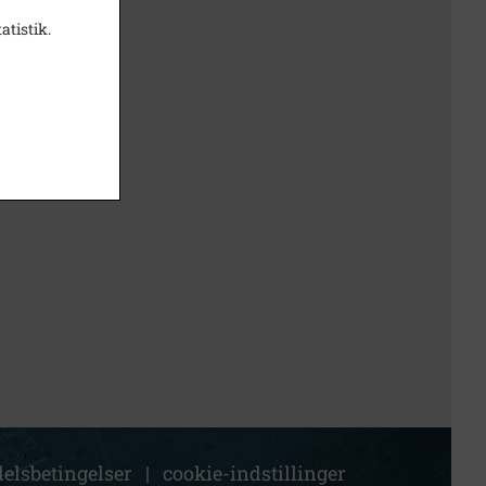
atistik.
elsbetingelser
|
cookie-indstillinger