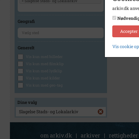
×
Slagelse Stads- og Lokalarkiv
arkiv.dk anve
Nødvendi
Geografi
Accepter
Vis cookie o
Generelt
Vis kun med billeder
Vis kun med filmklip
Vis kun med lydklip
Vis kun med kilder
Vis kun med geo-tag
Dine valg
Slagelse Stads- og Lokalarkiv
om arkiv.dk
|
arkiver
|
rettigheder