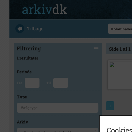
Tilbage
Filtrering
Side 1 af 1
1 resultater
Periode
Fra
Til
Type
1
Arkiv
Cookies