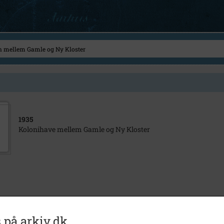
1935
Kolonihave mellem Gamle og Ny Kloster
 på arkiv.dk