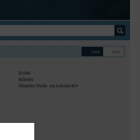
Liste
Kort
B1996
Billeder
Slagelse Stads- og Lokalarkiv