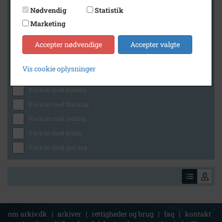
Nødvendig
Statistik
Marketing
Geografi
Accepter nødvendige
Accepter valgte
Vis cookie oplysninger
Generelt
Vis kun med billeder
Vis kun med filmklip
Vis kun med lydklip
Vis kun med kilder
Vis kun med geo-tag
om arkiv.dk
|
arkiver
|
rettigheder og brug
|
faq
|
kontakt