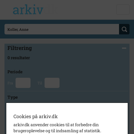
Filtrering
0 resultater
Periode
Fra
Til
Type
Cookies på arkiv.dk
Arkiv
arkiv.dk anvender cookies til at forbedre din
brugeroplevelse og til indsamling af statistik.
×
Holbæk-Arkiverne / Tølløse Lokalarkiv