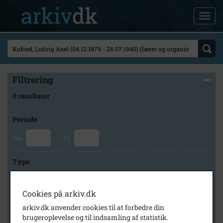
Filtrering
0 resultater
Periode
Fra
Til
Type
Cookies på arkiv.dk
Arkiv
arkiv.dk anvender cookies til at forbedre din
brugeroplevelse og til indsamling af statistik.
×
Historisk Arkiv Dragør