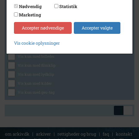
Nødvendig
Statistik
Marketing
Geografi
Accepter nødvendige
Accepter valgte
Vis cookie oplysninger
Generelt
Vis kun med billeder
Vis kun med filmklip
Vis kun med lydklip
Vis kun med kilder
Vis kun med geo-tag
om arkiv.dk
|
arkiver
|
rettigheder og brug
|
faq
|
kontakt