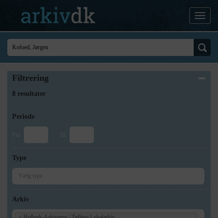
Filtrering
8 resultater
Periode
Fra
Til
Type
Arkiv
×
Holbæk-Arkiverne / Tølløse Lokalarkiv