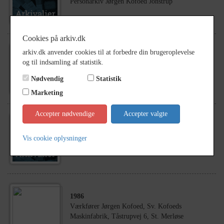
Personarkiv Jørgen Kofoed Jonstrup
Cookies på arkiv.dk
arkiv.dk anvender cookies til at forbedre din brugeroplevelse
1800
- 1900
og til indsamling af statistik.
Personarkiv Jørgen Kofoed, Gårdejer. Jonstrup.
Nødvendig
Statistik
Marketing
Accepter nødvendige
Accepter valgte
1799
- 1947
Personarkiv Jørgen O. Kofoed. Gårdejer.
Vis cookie oplysninger
Jonstrupvej 58, Jonstrup.
1986
Værkfører Jørgen Kofoed, Sv. Kofoeds
Maskinfabrik, Tåstrupvej 6, St. Merløse