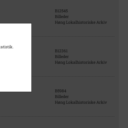
B12545
Billeder
Høng Lokalhistoriske Arkiv
atistik.
B12361
Billeder
Høng Lokalhistoriske Arkiv
B5984
Billeder
Høng Lokalhistoriske Arkiv