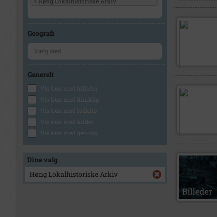
×
Høng Lokalhistoriske Arkiv
Geografi
Generelt
Vis kun med billeder
Vis kun med filmklip
Vis kun med lydklip
Vis kun med kilder
Vis kun med geo-tag
Dine valg
Høng Lokalhistoriske Arkiv