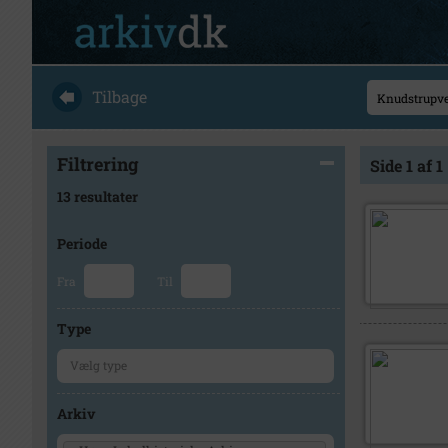
Tilbage
Filtrering
Side 1 af 1
13 resultater
Periode
Fra
Til
Type
Arkiv