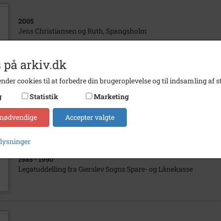
2005
Jens Christiansen og Ruth, Spangsholm
 på arkiv.dk
nder cookies til at forbedre din brugeroplevelse og til indsamling af st
2005
g
Statistik
Marketing
Jens og Ruth Christiansen
 nødvendige
Accepter valgte
plysninger
1985
- 1990
Legatuddelling fra Gierslev Sogns Spare- og Lånekasse