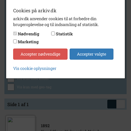
Cookies på arkiv.dk
arkiv.dk anvender cookies til at forbedre din
Geografi
brugeroplevelse og til indsamling af statistik.
Nødvendig
Statistik
Marketing
Generelt
Vis kun med billeder
Accepter nødvendige
Accepter valgte
Vis kun med filmklip
Vis cookie oplysninger
Vis kun med lydklip
Vis kun med kilder
Vis kun med geo-tag
Side 1 af 1
1892