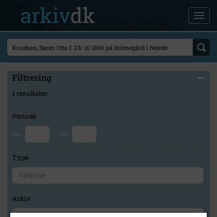
Filtrering
1 resultater
Periode
Fra
Til
Type
Arkiv
×
Lokalarkivet Alsønderup -Tjæreby