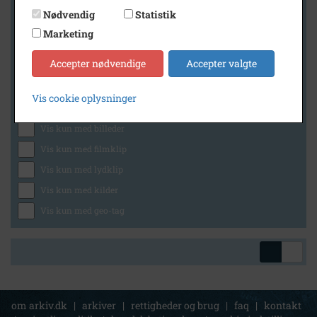
Nødvendig
Statistik
Marketing
Geografi
Accepter nødvendige
Accepter valgte
Vis cookie oplysninger
Generelt
Vis kun med billeder
Vis kun med filmklip
Vis kun med lydklip
Vis kun med kilder
Vis kun med geo-tag
om arkiv.dk
|
arkiver
|
rettigheder og brug
|
faq
|
kontakt