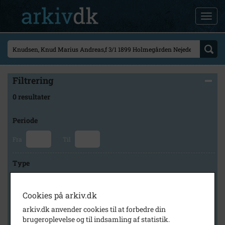
Filtrering
0 resultater
Periode
Fra
Til
Type
Cookies på arkiv.dk
Arkiv
arkiv.dk anvender cookies til at forbedre din
brugeroplevelse og til indsamling af statistik.
×
Lokalarkivet Alsønderup -Tjæreby