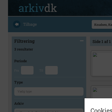
Tilbage
Filtrering
Side 1 af 1
3 resultater
Periode
Fra
Til
Type
Arkiv
Cookies