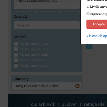
×
Høng Lokalhistoriske Arkiv
arkiv.dk anve
Nødvendi
Geografi
Accepter
Vis cookie o
Generelt
Vis kun med billeder
1
Vis kun med filmklip
Vis kun med lydklip
Vis kun med kilder
Vis kun med geo-tag
Dine valg
Høng Lokalhistoriske Arkiv
om arkiv.dk
|
arkiver
|
rettigheder