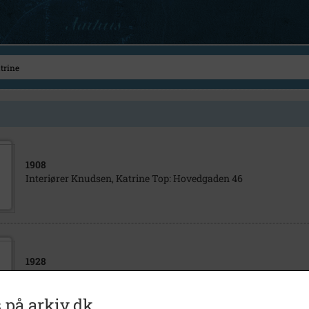
1908
Interiører Knudsen, Katrine Top: Hovedgaden 46
1928
Høng Gymnastikforening Folkedans
 på arkiv.dk