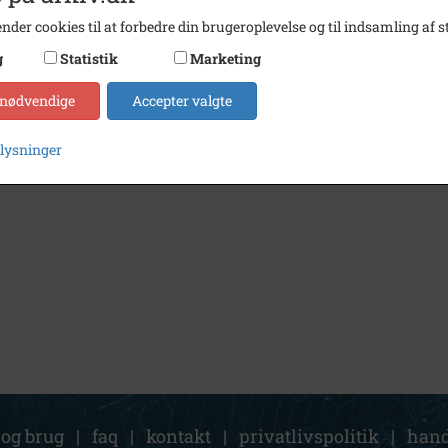
nder cookies til at forbedre din brugeroplevelse og til indsamling af st
g
Statistik
Marketing
1917
Sønderød skole elever
 nødvendige
Accepter valgte
plysninger
 og brug
|
faq
|
kontakt
|
privatlivspolitik
|
hand