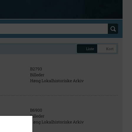
Liste
Kort
B2793
Billeder
Høng Lokalhistoriske Arkiv
B6900
Billeder
Høng Lokalhistoriske Arkiv