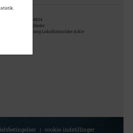
atistik.
B4834
Billeder
Høng Lokalhistoriske Arkiv
elsbetingelser
|
cookie-indstillinger