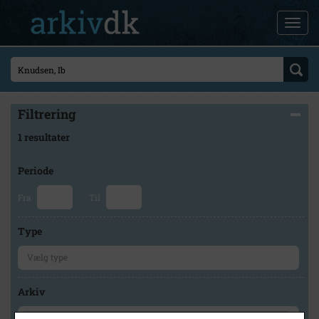
Filtrering
1 resultater
Periode
Fra
Til
Type
Arkiv
×
Holbæk-Arkiverne / Tølløse Lokalarkiv