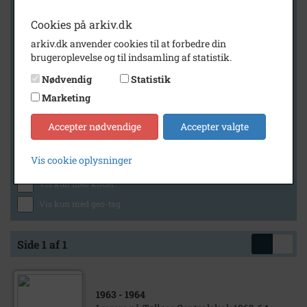
Cookies på arkiv.dk
arkiv.dk anvender cookies til at forbedre din
Geografi
brugeroplevelse og til indsamling af statistik.
Nødvendig
Statistik
Marketing
Generelt
Vis kun med billeder
Accepter nødvendige
Accepter valgte
Vis kun med filmklip
Vis cookie oplysninger
Vis kun med lydklip
Vis kun med kilder
Vis kun med geo-tag
Side 1 af 1
1963
- 1964