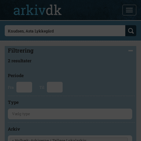
Filtrering
2 resultater
Periode
Fra
Til
Type
Arkiv
×
Holbæk-Arkiverne / Tølløse Lokalarkiv