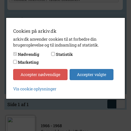
Geografi
Cookies på arkiv.dk
arkiv.dk anvender cookies til at forbedre din
Generelt
brugeroplevelse og til indsamling af statistik.
Vis kun med billeder
Nødvendig
Statistik
Vis kun med filmklip
Marketing
Vis kun med lydklip
Accepter nødvendige
Accepter valgte
Vis kun med kilder
Vis kun med geo-tag
Vis cookie oplysninger
Side 1 af 1
1966
- 1968