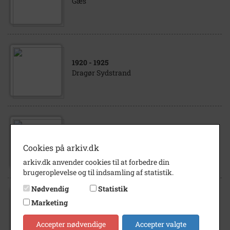
Gæs
1920
- 1925
Dragør Sydstrand
1948
- 1950
Gåseavl.
Cookies på arkiv.dk
arkiv.dk anvender cookies til at forbedre din
brugeroplevelse og til indsamling af statistik.
Nødvendig
Statistik
Marketing
1919
Akvarel af Leo Hein
Accepter nødvendige
Accepter valgte