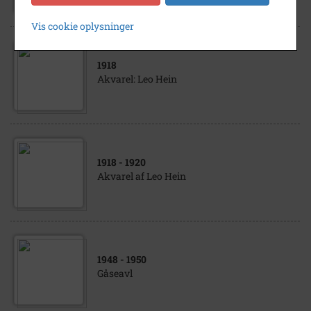
Vis cookie oplysninger
1918
Akvarel: Leo Hein
1918
- 1920
Akvarel af Leo Hein
1948
- 1950
Gåseavl