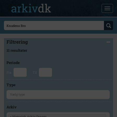
Filtrering
11 resultater
Periode
Fra
Til
Type
Arkiv
×
Historisk Arkiv Dragør