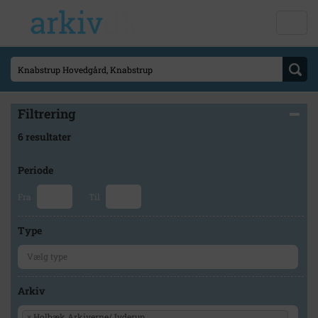
Filtrering
6 resultater
Periode
Fra
Til
Type
Arkiv
×
Holbæk Arkiverne/Jyderup