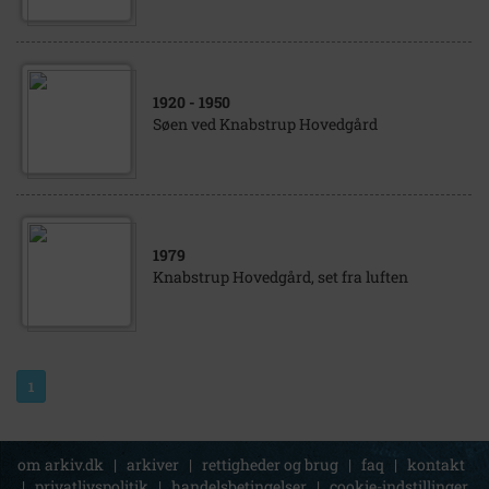
1920
- 1950
Søen ved Knabstrup Hovedgård
1979
Knabstrup Hovedgård, set fra luften
1
om arkiv.dk
|
arkiver
|
rettigheder og brug
|
faq
|
kontakt
|
privatlivspolitik
|
handelsbetingelser
|
cookie-indstillinger