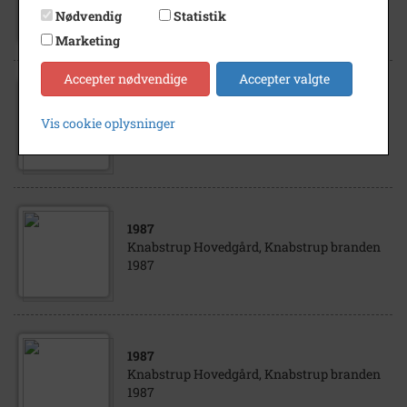
Vented Mølle, Knabstrup
Nødvendig
Statistik
Marketing
Accepter nødvendige
Accepter valgte
1987
Knabstrup Hovedgård, Knabstrup branden
Vis cookie oplysninger
1987
1987
Knabstrup Hovedgård, Knabstrup branden
1987
1987
Knabstrup Hovedgård, Knabstrup branden
1987