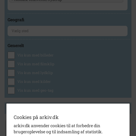
Geografi
Generelt
Vis kun med billeder
Vis kun med filmklip
Vis kun med lydklip
Vis kun med kilder
Vis kun med geo-tag
Side 1 af 1
Cookies på arkiv.dk
arkiv.dk anvender cookies til at forbedre din
1995
- 2008
brugeroplevelse og til indsamling af statistik.