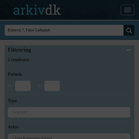
Filtrering
2 resultater
Periode
Fra
Til
Type
Arkiv
×
Faxe Kommunes Arkiver