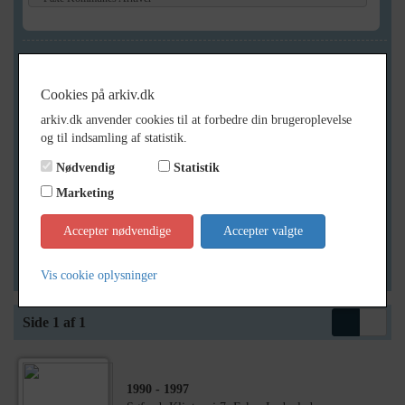
Geografi
Cookies på arkiv.dk
arkiv.dk anvender cookies til at forbedre din brugeroplevelse
Generelt
og til indsamling af statistik.
Vis kun med billeder
Nødvendig
Statistik
Vis kun med filmklip
Marketing
Vis kun med lydklip
Accepter nødvendige
Accepter valgte
Vis kun med kilder
Vis kun med geo-tag
Vis cookie oplysninger
Side 1 af 1
1990
- 1997