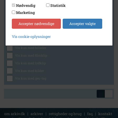
Nødvendig
Statistik
Marketing
Geografi
Accepter nødvendige
Accepter valgte
Vis cookie oplysninger
Generelt
Vis kun med billeder
Vis kun med filmklip
Vis kun med lydklip
Vis kun med kilder
Vis kun med geo-tag
om arkiv.dk
|
arkiver
|
rettigheder og brug
|
faq
|
kontakt