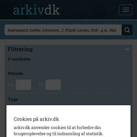
Filtrering
0 resultater
Periode
Fra
Til
Type
Cookies på arkiv.dk
Arkiv
arkiv.dk anvender cookies til at forbedre din
brugeroplevelse og til indsamling af statistik.
×
Frederikssund lokalhistoriske arkiver Slangerup arkiv