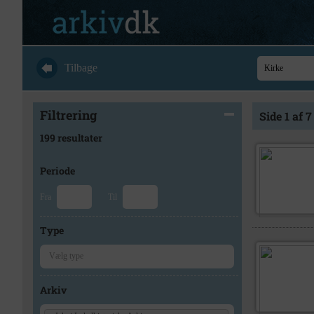
Tilbage
Filtrering
Side 1 af 7
199 resultater
Periode
Fra
Til
Type
Arkiv