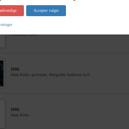
nødvendige
Accepter valgte
ysninger
1880
- 1920
Torslunde Kirke
1996
Ishøj Kirke, gravstene, Margrethe Andersen m.fl.
1990
Ishøj Kirke