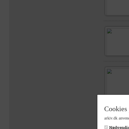
Cookies 
arkiv.dk anvend
Nødvendi