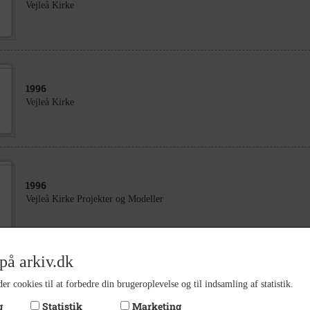
Vejleå Kirke
1996
Vejleå Kirke
1996
Vejleå Kirke Projekter og Modeller
på arkiv.dk
1962
er cookies til at forbedre din brugeroplevelse og til indsamling af statistik.
Ishøj Kirke Lokalitet for Kirkens præster og venteværelser
g
Statistik
Marketing