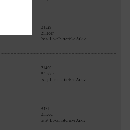
B4529
Billeder
Ishøj Lokalhistoriske Arkiv
B1466
Billeder
Ishøj Lokalhistoriske Arkiv
B471
Billeder
Ishøj Lokalhistoriske Arkiv