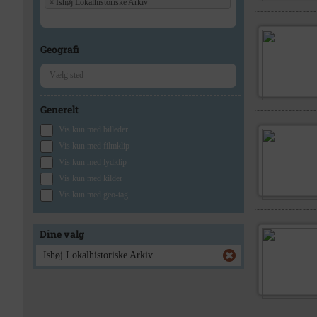
×
Ishøj Lokalhistoriske Arkiv
Geografi
Generelt
Vis kun med billeder
Vis kun med filmklip
Vis kun med lydklip
Vis kun med kilder
Vis kun med geo-tag
Dine valg
Ishøj Lokalhistoriske Arkiv