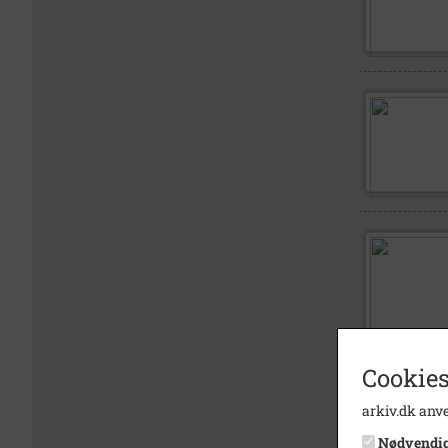
Cookies
arkiv.dk anve
Nødvendi