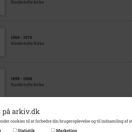
Kindertofte kirke
1960
- 1970
Kindertofte Kirke
1899
- 1908
Kindertofte kirke
 på arkiv.dk
1991
nder cookies til at forbedre din brugeroplevelse og til indsamling af st
Motorvejsbyggeri ved Kindertofte
g
Statistik
Marketing