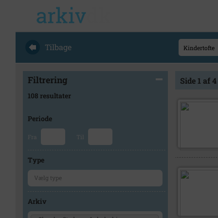
Tilbage
Filtrering
Side 1 af 4
108 resultater
Periode
Fra
Til
Type
Arkiv