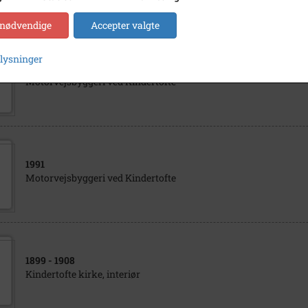
 nødvendige
Accepter valgte
plysninger
1991
Motorvejsbyggeri ved Kindertofte
1991
Motorvejsbyggeri ved Kindertofte
1899
- 1908
Kindertofte kirke, interiør