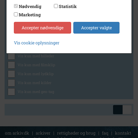
Nødvendig
Statistik
Marketing
Geografi
Accepter nødvendige
Accepter valgte
Vis cookie oplysninger
Generelt
Vis kun med billeder
Vis kun med filmklip
Vis kun med lydklip
Vis kun med kilder
Vis kun med geo-tag
om arkiv.dk
|
arkiver
|
rettigheder og brug
|
faq
|
kontakt