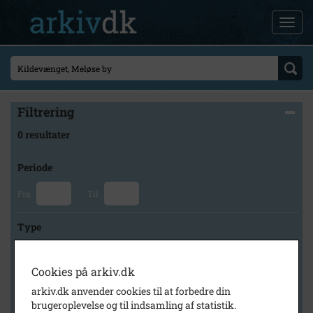
Filtrering
0 resultater
Periode
Fra
Til
Type
Cookies på arkiv.dk
Arkiv
arkiv.dk anvender cookies til at forbedre din
brugeroplevelse og til indsamling af statistik.
×
Lokalhistorisk Forening for Skævinge og Omegn