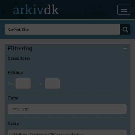
Filtrering
2 resultater
Periode
Fra
Til
Type
Arkiv
×
Holbæk-Arkiverne / Tølløse Lokalarkiv