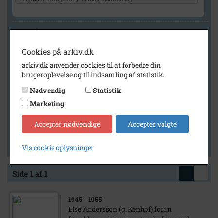
Geografi
Cookies på arkiv.dk
arkiv.dk anvender cookies til at forbedre din
Generelt
brugeroplevelse og til indsamling af statistik.
Vis kun med billeder
Nødvendig
Statistik
Vis kun med filmklip
Marketing
Vis kun med lydklip
Accepter nødvendige
Accepter valgte
Vis kun med kilder
Vis kun med geo-tag
Vis cookie oplysninger
Side 1 af 1
1945
- 1955
Else Andersson (g. Kenhof) foran