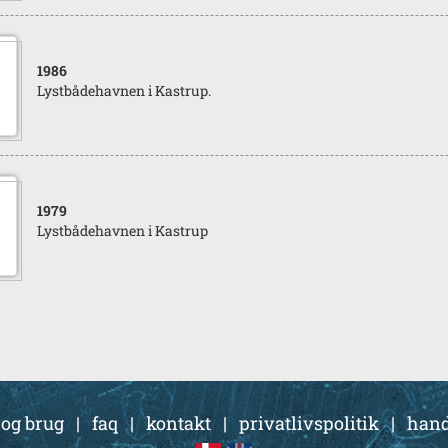
1986
Lystbådehavnen i Kastrup.
1979
Lystbådehavnen i Kastrup
 og brug
|
faq
|
kontakt
|
privatlivspolitik
|
hand