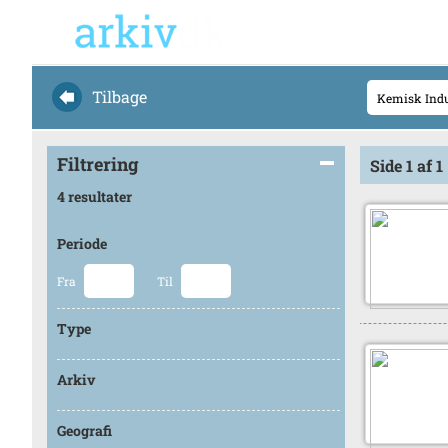
Tilbage
Filtrering
Side 1 af 1
4 resultater
Periode
Fra
Til
Type
Arkiv
Geografi