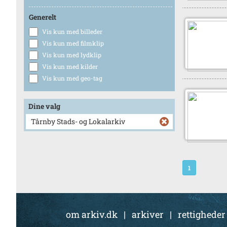
Generelt
Vis kun med billeder
Vis kun med filmklip
Vis kun med lydklip
Vis kun med kilder
Vis kun med geo-tag
Dine valg
Tårnby Stads- og Lokalarkiv
1
om arkiv.dk
|
arkiver
|
rettigheder