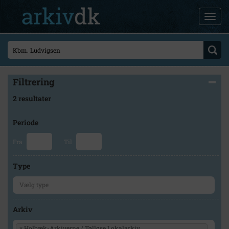
Filtrering
2 resultater
Periode
Fra
Til
Type
Arkiv
×
Holbæk-Arkiverne / Tølløse Lokalarkiv