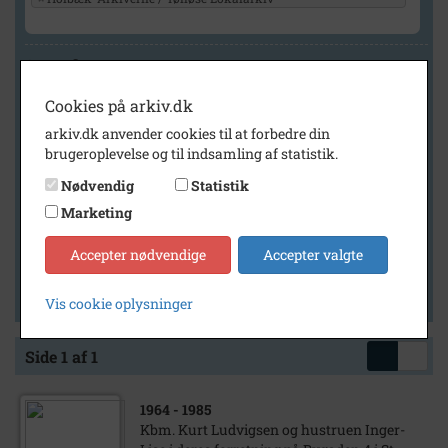
Geografi
Cookies på arkiv.dk
arkiv.dk anvender cookies til at forbedre din
Generelt
brugeroplevelse og til indsamling af statistik.
Vis kun med billeder
Nødvendig
Statistik
Vis kun med filmklip
Marketing
Vis kun med lydklip
Accepter nødvendige
Accepter valgte
Vis kun med kilder
Vis kun med geo-tag
Vis cookie oplysninger
Side 1 af 1
1964
- 1985
Kbm. Kurt Ludvigsen og hustruen Inger-