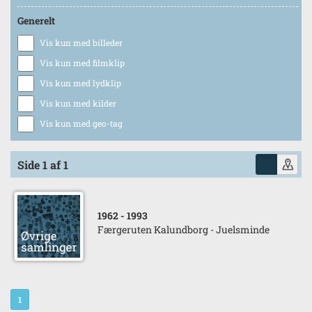
Generelt
Vis kun med billeder
Vis kun med filmklip
Vis kun med lydklip
Vis kun med kilder
Vis kun med geo-tag
Side 1 af 1
1962
- 1993
Færgeruten Kalundborg - Juelsminde
1