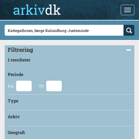
Filtrering
1 resultater
Periode
Fra
Til
Type
Arkiv
Geografi