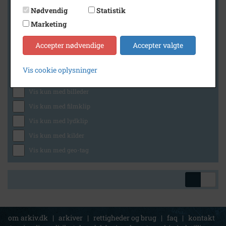
Nødvendig
Statistik
Marketing
Geografi
Accepter nødvendige
Accepter valgte
Vis cookie oplysninger
Generelt
Vis kun med billeder
Vis kun med filmklip
Vis kun med lydklip
Vis kun med kilder
Vis kun med geo-tag
om arkiv.dk
|
arkiver
|
rettigheder og brug
|
faq
|
kontakt