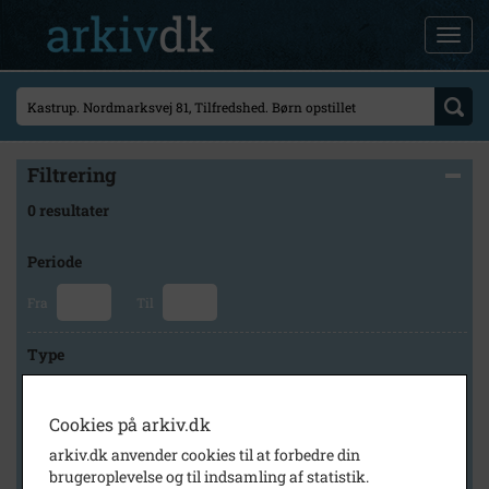
Filtrering
0 resultater
Periode
Fra
Til
Type
Cookies på arkiv.dk
Arkiv
arkiv.dk anvender cookies til at forbedre din
brugeroplevelse og til indsamling af statistik.
×
Tårnby Stads- og Lokalarkiv