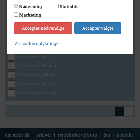
Nødvendig
Statistik
Marketing
Geografi
Accepter nødvendige
Accepter valgte
Vis cookie oplysninger
Generelt
Vis kun med billeder
Vis kun med filmklip
Vis kun med lydklip
Vis kun med kilder
Vis kun med geo-tag
om arkiv.dk
|
arkiver
|
rettigheder og brug
|
faq
|
kontakt