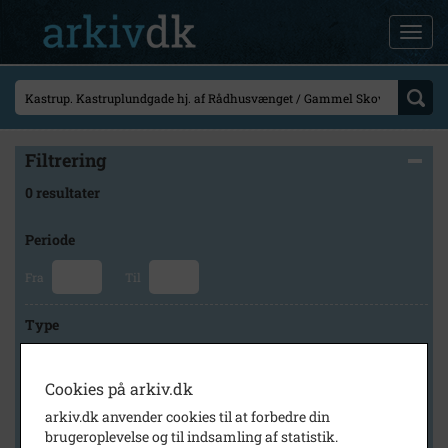
Filtrering
0 resultater
Periode
Fra
Til
Type
Cookies på arkiv.dk
Arkiv
arkiv.dk anvender cookies til at forbedre din
brugeroplevelse og til indsamling af statistik.
×
Tårnby Stads- og Lokalarkiv