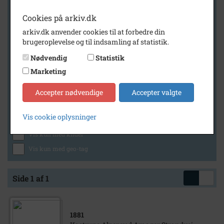
Cookies på arkiv.dk
arkiv.dk anvender cookies til at forbedre din
Geografi
brugeroplevelse og til indsamling af statistik.
Nødvendig
Statistik
Marketing
Generelt
Vis kun med billeder
Accepter nødvendige
Accepter valgte
Vis kun med filmklip
Vis cookie oplysninger
Vis kun med lydklip
Vis kun med kilder
Vis kun med geo-tag
Side 1 af 1
1881