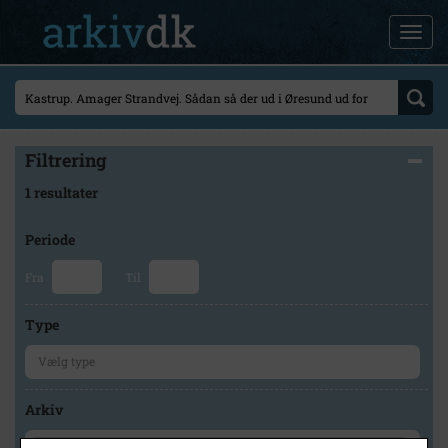
Filtrering
1 resultater
Periode
Fra
Til
Type
Arkiv
×
Tårnby Stads- og Lokalarkiv