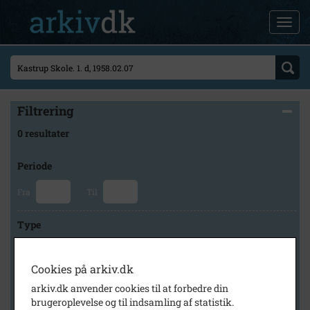
Filtrering
0 resultater
Periode
Fra
Til
Type
Cookies på arkiv.dk
Arkiv
arkiv.dk anvender cookies til at forbedre din
brugeroplevelse og til indsamling af statistik.
×
Tårnby Stads- og Lokalarkiv