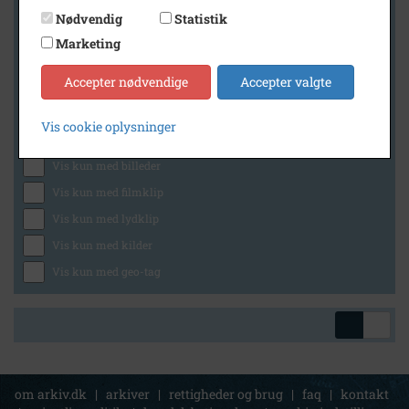
Nødvendig
Statistik
Marketing
Geografi
Accepter nødvendige
Accepter valgte
Vis cookie oplysninger
Generelt
Vis kun med billeder
Vis kun med filmklip
Vis kun med lydklip
Vis kun med kilder
Vis kun med geo-tag
om arkiv.dk
|
arkiver
|
rettigheder og brug
|
faq
|
kontakt