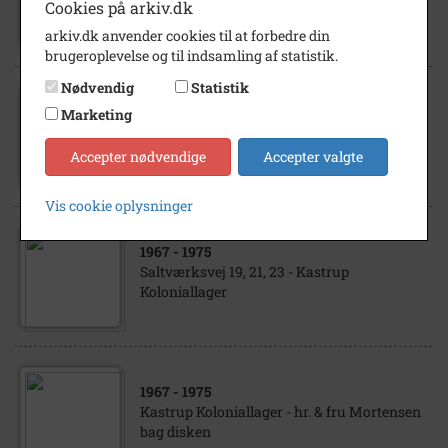
Saltværksvej 23 - Kastrup Koloniallager
Cookies på arkiv.dk
arkiv.dk anvender cookies til at forbedre din
brugeroplevelse og til indsamling af statistik.
Nødvendig
Statistik
Marketing
1967
- 1975
Kastrup Koloniallager
Accepter nødvendige
Accepter valgte
Vis cookie oplysninger
1967
- 1975
Saltværksvej 19, 21, 23 - Kastrup
Koloniallager
1967
- 1975
Kastrup Koloniallager - hr. & fru Mortensen
bag disken