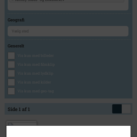
Geografi
Generelt
Vis kun med billeder
Vis kun med filmklip
Vis kun med lydklip
Vis kun med kilder
Vis kun med geo-tag
Side 1 af 1
1967
- 1975