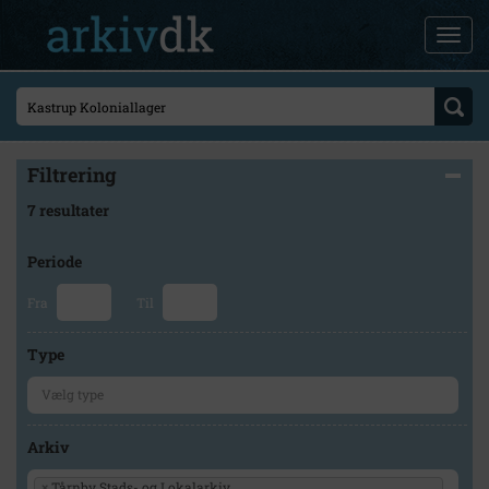
Filtrering
7 resultater
Periode
Fra
Til
Type
Arkiv
×
Tårnby Stads- og Lokalarkiv