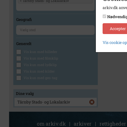
×
Tårnby Stads- og Lokalarkiv
arkiv.dk anve
Nødvendi
Geografi
Accepter
Vis cookie o
Generelt
Vis kun med billeder
Vis kun med filmklip
Vis kun med lydklip
Vis kun med kilder
Vis kun med geo-tag
Dine valg
Tårnby Stads- og Lokalarkiv
om arkiv.dk
|
arkiver
|
rettigheder