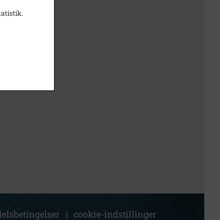
atistik.
elsbetingelser
|
cookie-indstillinger