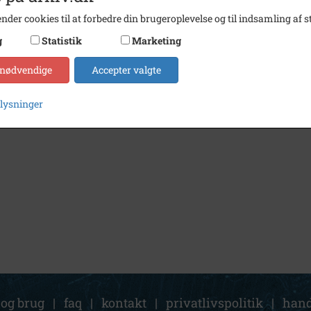
nder cookies til at forbedre din brugeroplevelse og til indsamling af st
g
Statistik
Marketing
 nødvendige
Accepter valgte
plysninger
 og brug
|
faq
|
kontakt
|
privatlivspolitik
|
hand