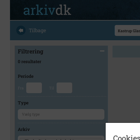
Tilbage
Filtrering
0 resultater
Periode
Fra
Til
Type
Arkiv
Cookies