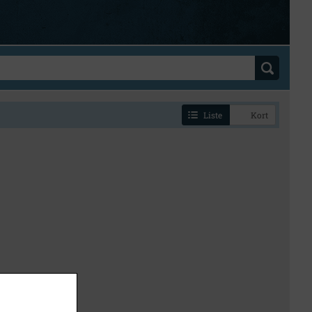
Liste
Kort