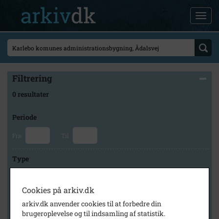
Filtrering
0 resultater
Periode
Fra
Til
Type
Cookies på arkiv.dk
Arkiv
arkiv.dk anvender cookies til at forbedre din
brugeroplevelse og til indsamling af statistik.
×
Lokalarkivet Alsønderup -Tjæreby