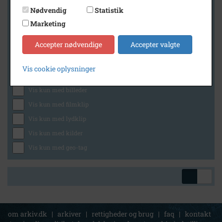
Nødvendig
Statistik
Marketing
Geografi
Accepter nødvendige
Accepter valgte
Vis cookie oplysninger
Generelt
Vis kun med billeder
Vis kun med filmklip
Vis kun med lydklip
Vis kun med kilder
Vis kun med geo-tag
om arkiv.dk
|
arkiver
|
rettigheder og brug
|
faq
|
kontakt