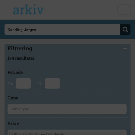
Filtrering
174 resultater
Periode
Fra
Til
Type
Arkiv
×
Slagelse Stads- og Lokalarkiv