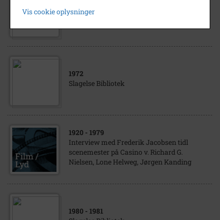
1975
Vis cookie oplysninger
Slagelse Bibliotek
1972
Slagelse Bibliotek
1920
- 1979
Interview med Frederik Jacobsen tidl
scenemester på Casino v. Richard G.
Nielsen, Lone Helweg, Jørgen Kanding
1980
- 1981