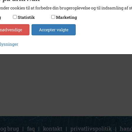
nder cookies til at forbedre din brugeroplevelse og til indsamling af st
g
Statistik
Marketing
 nødvendige
Accepter valgte
plysninger
 og brug
|
faq
|
kontakt
|
privatlivspolitik
|
hand