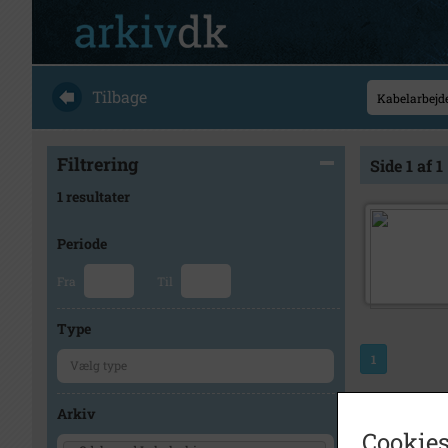
Tilbage
Filtrering
Side 1 af 1
1 resultater
Periode
Fra
Til
Type
1
Arkiv
Cookies