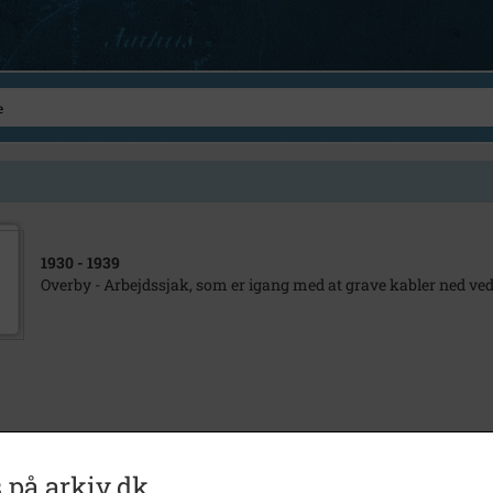
1930
- 1939
Overby - Arbejdssjak, som er igang med at grave kabler ned ved
 på arkiv.dk