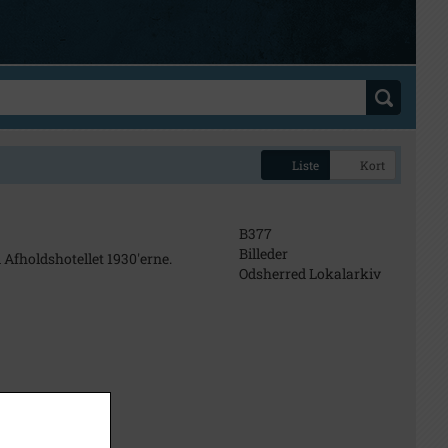
Liste
Kort
B377
Billeder
 Afholdshotellet 1930'erne.
Odsherred Lokalarkiv