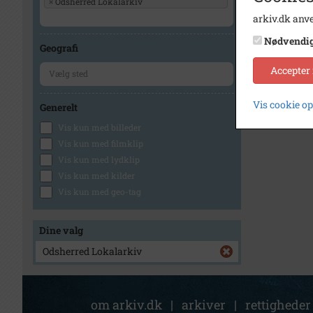
×
Odsherred Lokalarkiv
arkiv.dk anve
Nødvendi
Geografi
Accepter
Vis cookie o
Generelt
Vis kun med billeder
Vis kun med filmklip
Vis kun med lydklip
Vis kun med kilder
Vis kun med geo-tag
Dine valg
Odsherred Lokalarkiv
om arkiv.dk
|
arkiver
|
rettigheder