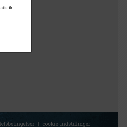
atistik.
elsbetingelser
|
cookie-indstillinger