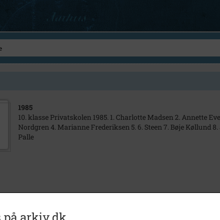
1985
10. klasse Privatskolen 1985. 1. Charlotte Madsen 2. Annette Ev
Nordgren 4. Marianne Frederiksen 5. 6. Steen 7. Bøje Køllund 8. 
Palle
 på arkiv.dk