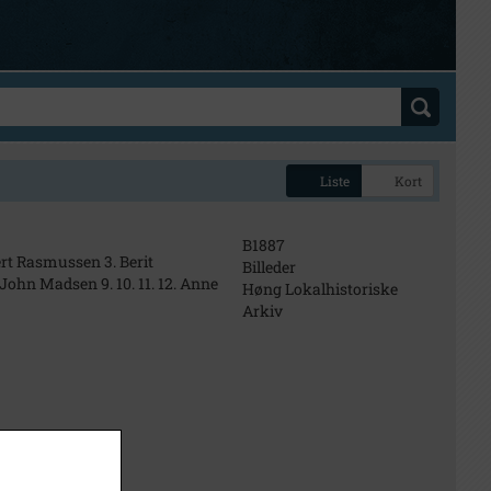
Liste
Kort
B1887
ert Rasmussen 3. Berit
Billeder
John Madsen 9. 10. 11. 12. Anne
Høng Lokalhistoriske
Arkiv