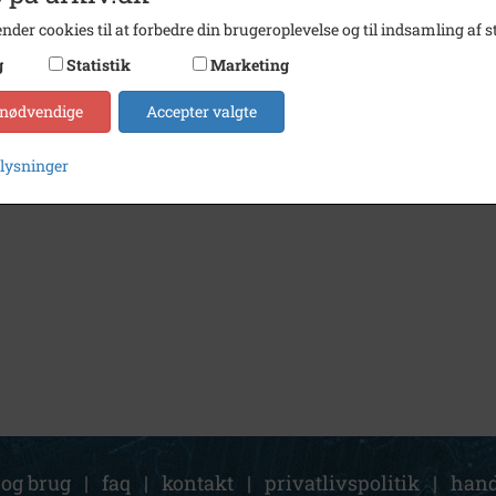
nder cookies til at forbedre din brugeroplevelse og til indsamling af st
g
Statistik
Marketing
 nødvendige
Accepter valgte
plysninger
 og brug
|
faq
|
kontakt
|
privatlivspolitik
|
hand