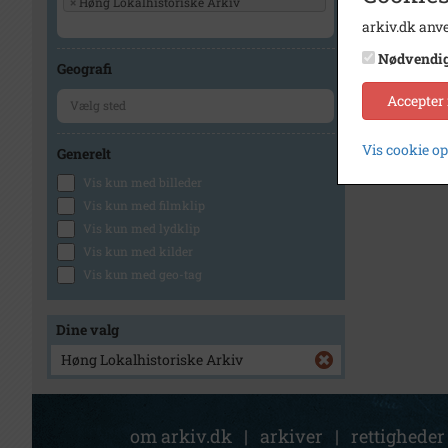
×
Høng Lokalhistoriske Arkiv
arkiv.dk anve
Nødvendi
Geografi
Accepter
Vis cookie o
Generelt
Vis kun med billeder
Vis kun med filmklip
Vis kun med lydklip
Vis kun med kilder
Vis kun med geo-tag
Dine valg
Høng Lokalhistoriske Arkiv
om arkiv.dk
|
arkiver
|
rettigheder