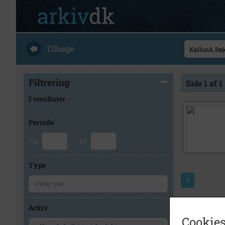
Tilbage
Filtrering
Side 1 af 1
1 resultater
Periode
Fra
Til
Type
1
Arkiv
Cookies