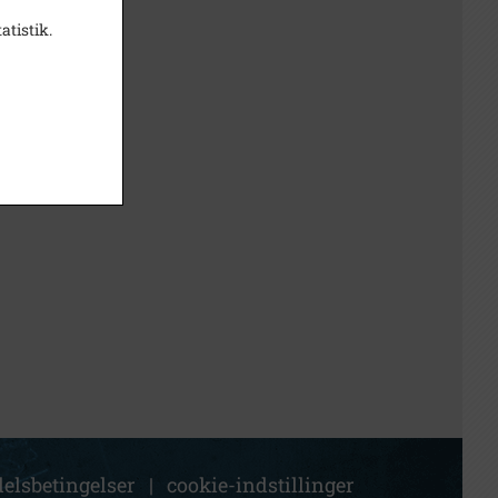
atistik.
elsbetingelser
|
cookie-indstillinger