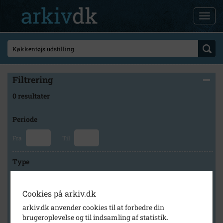
Filtrering
0 resultater
Periode
Fra
Til
Type
Cookies på arkiv.dk
Arkiv
arkiv.dk anvender cookies til at forbedre din
brugeroplevelse og til indsamling af statistik.
×
Lokalarkivet Alsønderup -Tjæreby