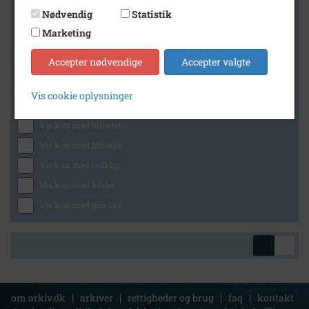
Nødvendig
Statistik
Marketing
Geografi
Accepter nødvendige
Accepter valgte
Vis cookie oplysninger
Generelt
Vis kun med billeder
Vis kun med filmklip
Vis kun med lydklip
Vis kun med kilder
Vis kun med geo-tag
om arkiv.dk
|
arkiver
|
rettigheder og brug
|
faq
|
kontakt