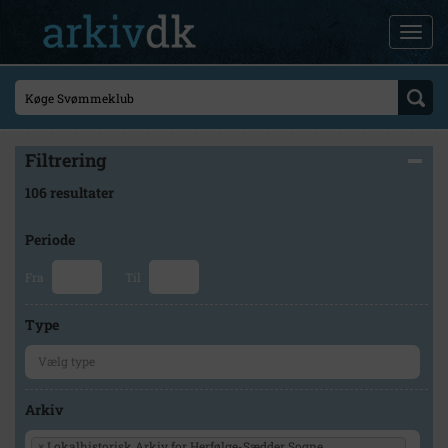
Filtrering
106 resultater
Periode
Fra
Til
Type
Arkiv
×
Lokalhistorisk Arkiv for Herfølge-Sædder Sogne