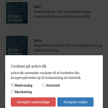
2017
Svømmeklub i nyt samarbejde Køge
Svømmeklub i samarbejde med DGI
2023
Køge Svømmeklub: Trivsel, engagement og
talentudvikling
Cookies på arkiv.dk
arkiv.dk anvender cookies til at forbedre din
2014
brugeroplevelse og til indsamling af statistik.
Mange nye medlemmer i Køge
Svømmeklub
Nødvendig
Statistik
Marketing
Accepter nødvendige
Accepter valgte
2016