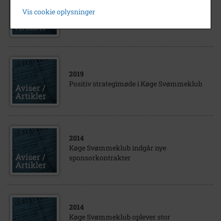
Køge Svømmeklub afholder
Vis cookie oplysninger
Sponsorstævne i Herfølge Svømmehal
2019
Positiv strategimøde i Køge Svømmeklub
2014
Køge Svømmeklub indgår nye
sponsorkontrakter
2014
Køge Svømmeklub oplever stor