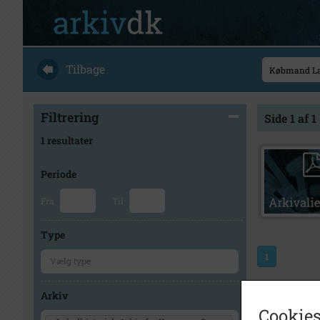
Tilbage
Filtrering
Side 1 af 1
1 resultater
Periode
Fra
Til
Type
1
Arkiv
Cookies