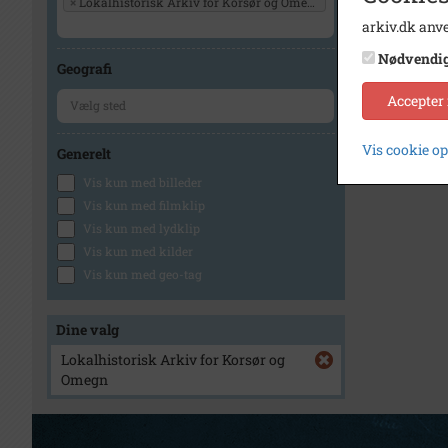
×
Lokalhistorisk Arkiv for Korsør og Omegn
arkiv.dk anve
Nødvendi
Geografi
Accepter
Vis cookie o
Generelt
Vis kun med billeder
Vis kun med filmklip
Vis kun med lydklip
Vis kun med kilder
Vis kun med geo-tag
Dine valg
Lokalhistorisk Arkiv for Korsør og
Omegn