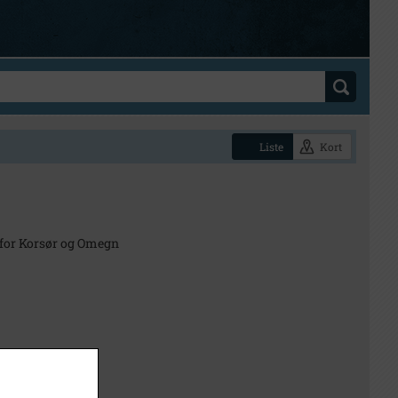
Liste
Kort
 for Korsør og Omegn