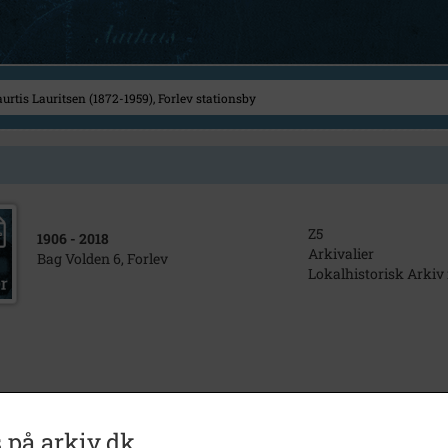
Z5
1906
- 2018
Arkivalier
Bag Volden 6, Forlev
Lokalhistorisk Arkiv
 på arkiv.dk