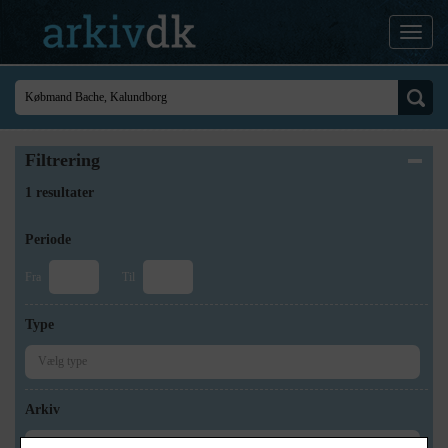
Filtrering
1 resultater
Periode
Fra
Til
Type
Arkiv
×
Kalundborg Lokalarkiv