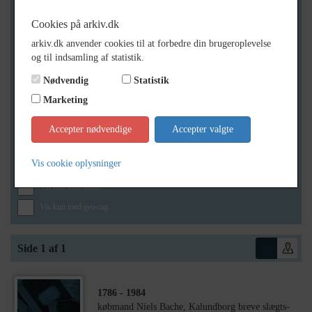
Cookies på arkiv.dk
arkiv.dk anvender cookies til at forbedre din brugeroplevelse
Geografi
og til indsamling af statistik.
Nødvendig
Statistik
Marketing
Generelt
Vis kun med billeder
Accepter nødvendige
Accepter valgte
Vis kun med filmklip
Vis cookie oplysninger
Vis kun med lydklip
Vis kun med kilder
Vis kun med geo-tag
Side 1 af 1
1786
- 1984
købmand Niels Bache, Kalundborg breve slægts-