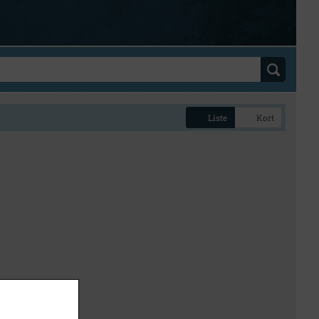
Liste
Kort