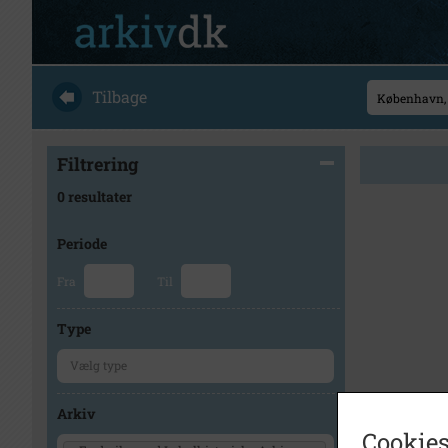
Tilbage
Filtrering
0 resultater
Periode
Fra
Til
Type
Arkiv
Cookies