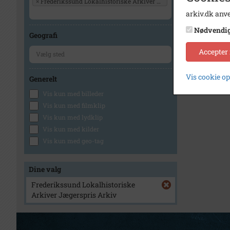
×
Frederikssund Lokalhistoriske Arkiver Jægerspris Arkiv
arkiv.dk anve
Nødvendi
Geografi
Accepter
Vis cookie o
Generelt
Vis kun med billeder
Vis kun med filmklip
Vis kun med lydklip
Vis kun med kilder
Vis kun med geo-tag
Dine valg
Frederikssund Lokalhistoriske
Arkiver Jægerspris Arkiv