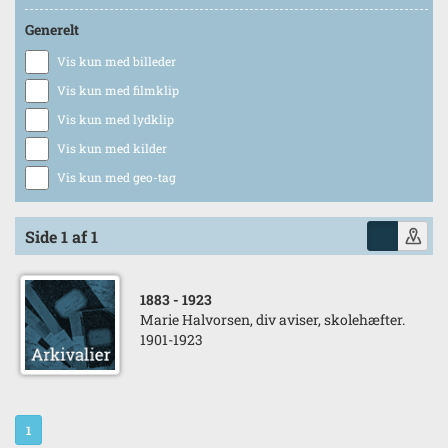
Generelt
Vis kun med billeder
Vis kun med filmklip
Vis kun med lydklip
Vis kun med kilder
Vis kun med geo-tag
Side 1 af 1
1883
- 1923
Marie Halvorsen, div aviser, skolehæfter.
1901-1923
1