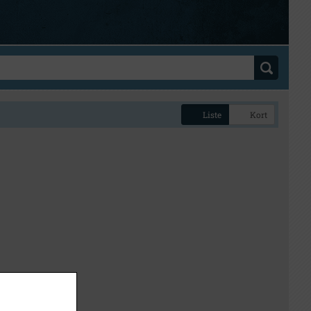
Liste
Kort