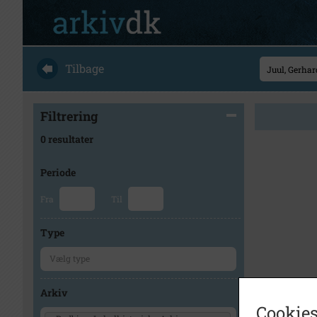
Tilbage
Filtrering
0 resultater
Periode
Fra
Til
Type
Arkiv
Cookies