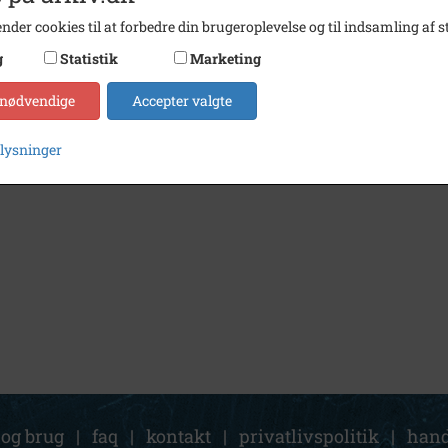
nder cookies til at forbedre din brugeroplevelse og til indsamling af st
g
Statistik
Marketing
 nødvendige
Accepter valgte
plysninger
 og brug
|
faq
|
kontakt
|
privatlivspolitik
|
hand