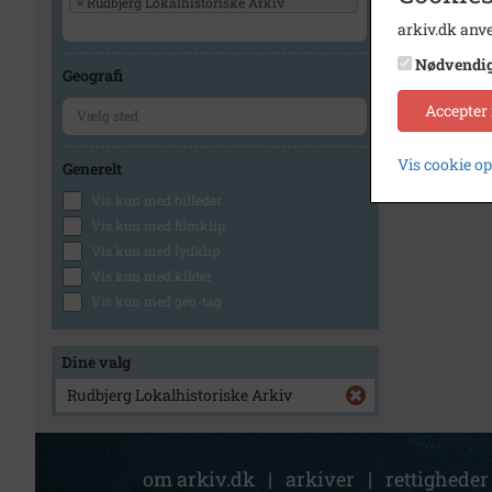
×
Rudbjerg Lokalhistoriske Arkiv
arkiv.dk anve
Nødvendi
Geografi
Accepter
Vis cookie o
Generelt
Vis kun med billeder
Vis kun med filmklip
Vis kun med lydklip
Vis kun med kilder
Vis kun med geo-tag
Dine valg
Rudbjerg Lokalhistoriske Arkiv
om arkiv.dk
|
arkiver
|
rettigheder