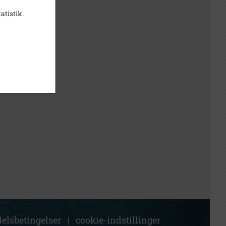
atistik.
elsbetingelser
|
cookie-indstillinger