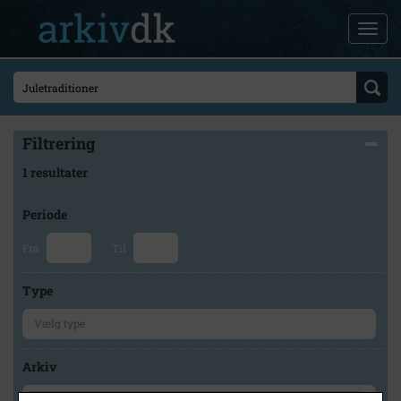
Filtrering
1 resultater
Periode
Fra
Til
Type
Arkiv
×
Holbæk Stadsarkiv