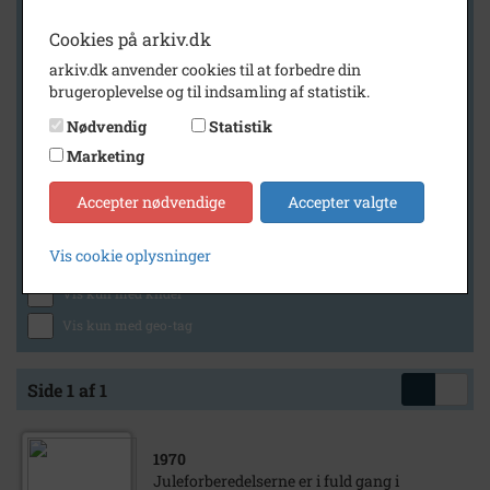
Cookies på arkiv.dk
arkiv.dk anvender cookies til at forbedre din
Geografi
brugeroplevelse og til indsamling af statistik.
Nødvendig
Statistik
Marketing
Generelt
Vis kun med billeder
Accepter nødvendige
Accepter valgte
Vis kun med filmklip
Vis cookie oplysninger
Vis kun med lydklip
Vis kun med kilder
Vis kun med geo-tag
Side 1 af 1
1970
Juleforberedelserne er i fuld gang i