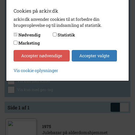
Cookies på arkiv.dk
arkiv.dk anvender cookies til at forbedre din
Geografi
brugeroplevelse og til indsamling af statistik.
Nødvendig
Statistik
Marketing
Generelt
Vis kun med billeder
Accepter nødvendige
Accepter valgte
Vis kun med filmklip
Vis cookie oplysninger
Vis kun med lydklip
Vis kun med kilder
Vis kun med geo-tag
Side 1 af 1
1975
Julebazar på alderdomshjemmet