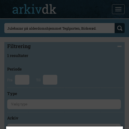
Filtrering
1 resultater
Periode
Fra
Til
Type
Arkiv
×
Lokalarkivet Alsønderup -Tjæreby