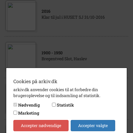
2016
Klar til jul i HUSET SJ 31/10-2016
1900
- 1950
Bregentved Slot, Haslev
Cookies på arkiv.dk
arkiv.dk anvender cookies til at forbedre din
2023
brugeroplevelse og til indsamling af statistik.
Giv en hjertegave til jul. Faxe/Faxe
Ladeplads
Nødvendig
Statistik
Marketing
Accepter nødvendige
Accepter valgte