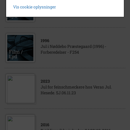
1998
Vis cookie oplysninger
Jul i Biblioteket
1996
Jul i Nøddebo Præstegaard (1996) -
Forberedelser - F254
2023
Jul for feinschmeckere hos Veras Jul.
Hesede. SJ.06.11.23
2016