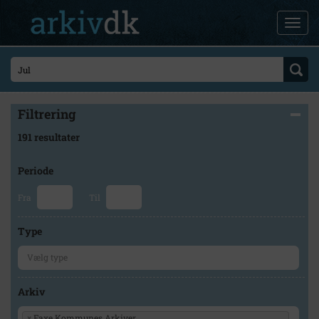
Filtrering
191 resultater
Periode
Fra
Til
Type
Arkiv
×
Faxe Kommunes Arkiver