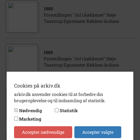
1985
Forestillingen "Jul i køkkenet" Høje-
Taastrup Egnsteater Køkken-kulisse
1985
Forestillingen "Jul i køkkenet" Høje-
Taastrup Egnsteater Køkken-kulisse
Cookies på arkiv.dk
arkiv.dk anvender cookies til at forbedre din
1985
brugeroplevelse og til indsamling af statistik.
Forestillingen "Jul i køkkenet" Høje-
Taastrup Egnsteater Køkken-kulisse
Nødvendig
Statistik
Marketing
Accepter nødvendige
Accepter valgte
1985