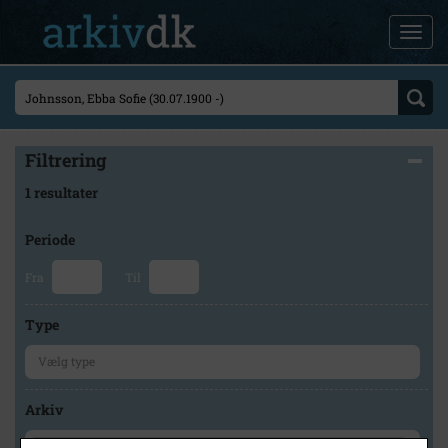
Filtrering
1 resultater
Periode
Fra
Til
Type
Arkiv
×
Historisk Arkiv Dragør