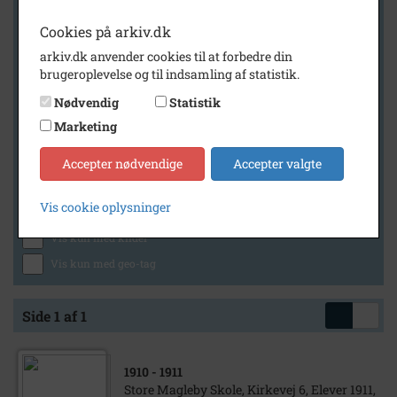
Cookies på arkiv.dk
arkiv.dk anvender cookies til at forbedre din
Geografi
brugeroplevelse og til indsamling af statistik.
Nødvendig
Statistik
Marketing
Generelt
Vis kun med billeder
Accepter nødvendige
Accepter valgte
Vis kun med filmklip
Vis cookie oplysninger
Vis kun med lydklip
Vis kun med kilder
Vis kun med geo-tag
Side 1 af 1
1910
- 1911
Store Magleby Skole, Kirkevej 6, Elever 1911,