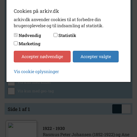
Cookies på arkiv.dk
arkiv.dk anvender cookies til at forbedre din
Geografi
brugeroplevelse og til indsamling af statistik.
Nødvendig
Statistik
Marketing
Generelt
Vis kun med billeder
Accepter nødvendige
Accepter valgte
Vis kun med filmklip
Vis cookie oplysninger
Vis kun med lydklip
Vis kun med kilder
Vis kun med geo-tag
Side 1 af 1
1922
- 1930
Rasmus Peter Johansen (1852-1922) og Ane