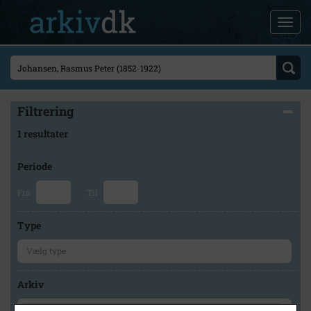
Filtrering
1 resultater
Periode
Fra
Til
Type
Arkiv
×
Mårslet Egnsarkiv