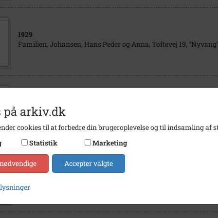
1929
Familien, Johansen, Hans Peder og Anna, Toftevej 19, "Nyvang"
1928
 på arkiv.dk
Familien, Johansen, Hans Peder og Anna, Toftevej 19, "Nyvang"
nder cookies til at forbedre din brugeroplevelse og til indsamling af st
g
Statistik
Marketing
 nødvendige
Accepter valgte
1935
Familien, Johansen, Hans Peder og Anna, Toftevej 19, "Nyvang"
plysninger