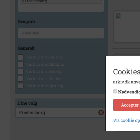
×
Fredensborg
Geografi
Generelt
Vis kun med billeder
Vis kun med filmklip
Cookies
Vis kun med lydklip
Vis kun med kilder
arkiv.dk anve
Vis kun med geo-tag
Nødvendi
Dine valg
Accepter
Fredensborg
Vis cookie o