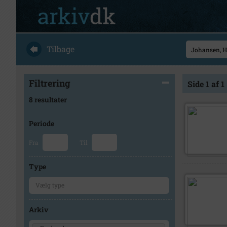
Tilbage
Filtrering
Side 1 af 1
8 resultater
Periode
Fra
Til
Type
Arkiv